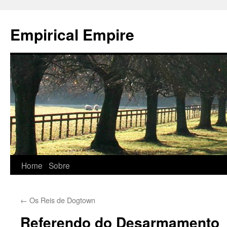
Empirical Empire
Home
Sobre
Skip
to
←
Os Reis de Dogtown
content
Referendo do Desarmamento