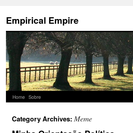
Empirical Empire
Home
Sobre
Skip
to
Meme
Category Archives:
content