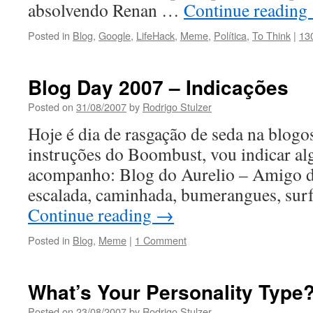
absolvendo Renan …
Continue reading
Posted in
Blog
,
Google
,
LifeHack
,
Meme
,
Política
,
To Think
|
13
Blog Day 2007 – Indicações
Posted on
31/08/2007
by
Rodrigo Stulzer
Hoje é dia de rasgação de seda na blogo
instruções do Boombust, vou indicar al
acompanho: Blog do Aurelio – Amigo de
escalada, caminhada, bumerangues, sur
Continue reading
→
Posted in
Blog
,
Meme
|
1 Comment
What’s Your Personality Type
Posted on
23/08/2007
by
Rodrigo Stulzer