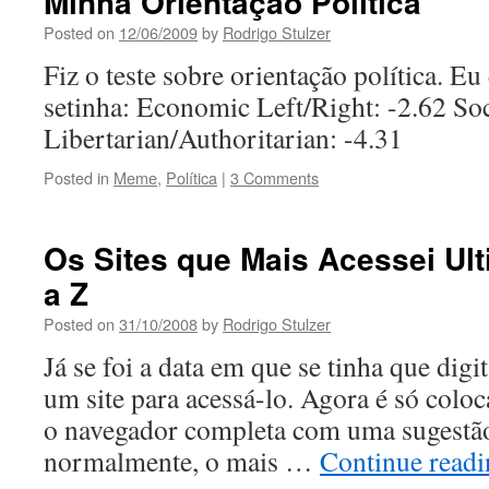
Minha Orientação Política
Posted on
12/06/2009
by
Rodrigo Stulzer
Fiz o teste sobre orientação política. Eu
setinha: Economic Left/Right: -2.62 Soc
Libertarian/Authoritarian: -4.31
Posted in
Meme
,
Política
|
3 Comments
Os Sites que Mais Acessei Ul
a Z
Posted on
31/10/2008
by
Rodrigo Stulzer
Já se foi a data em que se tinha que digi
um site para acessá-lo. Agora é só coloc
o navegador completa com uma sugestão 
normalmente, o mais …
Continue read