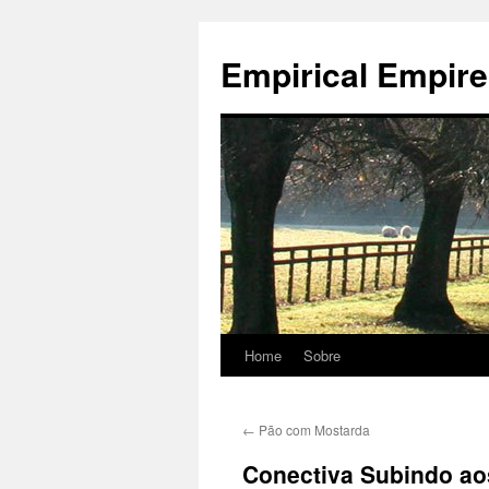
Empirical Empire
Home
Sobre
Skip
to
←
Pão com Mostarda
content
Conectiva Subindo ao