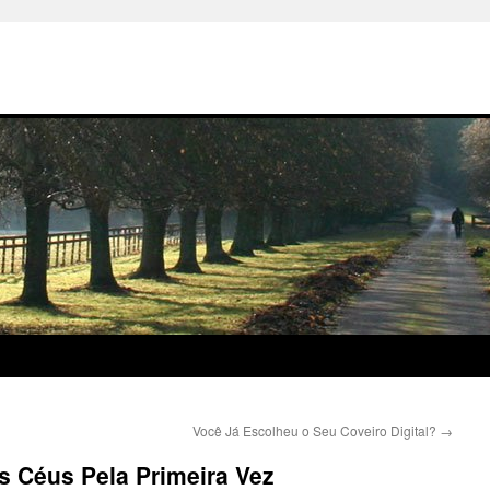
Você Já Escolheu o Seu Coveiro Digital?
→
s Céus Pela Primeira Vez