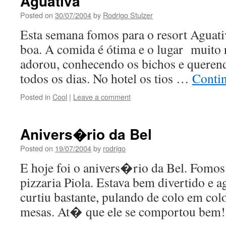
Aguativa
Posted on
30/07/2004
by
Rodrigo Stulzer
Esta semana fomos para o resort Aguativ
boa. A comida é ótima e o lugar muito 
adorou, conhecendo os bichos e querendo
todos os dias. No hotel os tios …
Conti
Posted in
Cool
|
Leave a comment
Anivers�rio da Bel
Posted on
19/07/2004
by
rodrigo
E hoje foi o anivers�rio da Bel. Fomo
pizzaria Piola. Estava bem divertido e
curtiu bastante, pulando de colo em col
mesas. At� que ele se comportou bem!